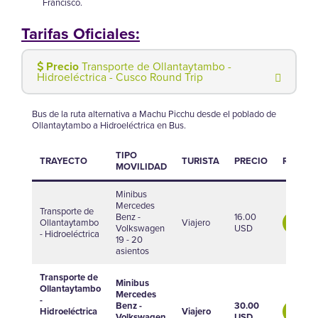
Francisco.
Tarifas Oficiales:
Precio
Transporte de Ollantaytambo -
Hidroeléctrica - Cusco Round Trip
Bus de la ruta alternativa a Machu Picchu desde el poblado de
Ollantaytambo a Hidroeléctrica en Bus.
TIPO
TRAYECTO
TURISTA
PRECIO
RESERV
MOVILIDAD
Minibus
Mercedes
Transporte de
Benz -
16.00
Ollantaytambo
Viajero
Compra
Volkswagen
USD
- Hidroeléctrica
19 - 20
asientos
Transporte de
Minibus
Ollantaytambo
Mercedes
-
Benz -
30.00
Hidroeléctrica
Viajero
Compra
Volkswagen
USD