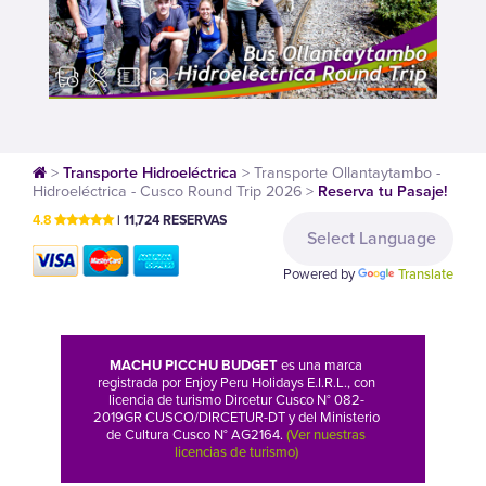
>
Transporte Hidroeléctrica
>
Transporte Ollantaytambo -
Hidroeléctrica - Cusco Round Trip
2026 >
Reserva tu Pasaje!
4.8
| 11,724 RESERVAS
Powered by
Translate
MACHU PICCHU BUDGET
es una marca
registrada por Enjoy Peru Holidays E.I.R.L., con
licencia de turismo Dircetur Cusco N° 082-
2019GR CUSCO/DIRCETUR-DT y del Ministerio
de Cultura Cusco N° AG2164.
(Ver nuestras
licencias de turismo)