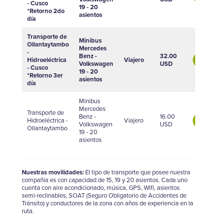
- Cusco
19 - 20
*Retorno 2do
asientos
día
Transporte de
Minibus
Ollantaytambo
Mercedes
-
Benz -
32.00
Hidroeléctrica
Viajero
Compra
Volkswagen
USD
- Cusco
19 - 20
*Retorno 3er
asientos
día
Minibus
Mercedes
Transporte de
Benz -
16.00
Hidroeléctrica -
Viajero
Compra
Volkswagen
USD
Ollantaytambo
19 - 20
asientos
Nuestras movilidades:
El tipo de transporte que posee nuestra
compañía es con capacidad de 15, 19 y 20 asientos. Cada uno
cuenta con aire acondicionado, música, GPS, Wifi, asientos
semi-reclinables, SOAT (Seguro Obligatorio de Accidentes de
Tránsito) y conductores de la zona con años de experiencia en la
ruta.