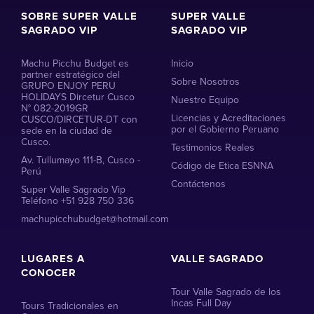
SOBRE SUPER VALLE
SUPER VALLE
SAGRADO VIP
SAGRADO VIP
Machu Picchu Budget es
Inicio
partner estratégico del
Sobre Nosotros
GRUPO ENJOY PERU
HOLIDAYS Dircetur Cusco
Nuestro Equipo
N° 082-2019GR
Licencias y Acreditaciones
CUSCO/DIRCETUR-DT con
por el Gobierno Peruano
sede en la ciudad de
Cusco.
Testimonios Reales
Av. Tullumayo 111-B, Cusco -
Código de Etica ESNNA
Perú
Contáctenos
Super Valle Sagrado Vip
Teléfono +51 928 750 336
machupicchubudget@hotmail.com
LUGARES A
VALLE SAGRADO
CONOCER
Tour Valle Sagrado de los
Incas Full Day
Tours Tradicionales en