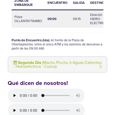
ZONA DE
ENCUENTRO
SALIDA
DESTINO
L
EMBARQUE
Estación
Plaza
09:00
09:15
HIDRO
1
OLLANTAYTAMBO
ELECTRICA
Punto de Encuentro (Ida):
Al frente de la Plaza de
Ollantaytambo, entre el único ATM y los asientos de descanso a
partir de las 09:00 AM.
Segundo Día
(Machu Picchu ó Aguas Calientes
- Hidroeléctrica - Cusco):
Qué dicen de nosotros!