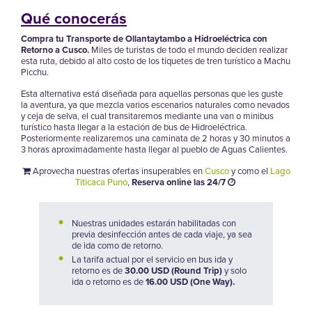
Qué conocerás
Compra tu Transporte de Ollantaytambo a Hidroeléctrica con
Retorno a Cusco.
Miles de turistas de todo el mundo deciden realizar
esta ruta, debido al alto costo de los tiquetes de tren turístico a Machu
Picchu.
Esta alternativa está diseñada para aquellas personas que les guste
la aventura, ya que mezcla varios escenarios naturales como nevados
y ceja de selva, el cual transitaremos mediante una van o minibus
turístico hasta llegar a la estación de bus de Hidroeléctrica.
Posteriormente realizaremos una caminata de 2 horas y 30 minutos a
3 horas aproximadamente hasta llegar al pueblo de Aguas Calientes.
Aprovecha nuestras ofertas insuperables en
Cusco
y como el
Lago
Titicaca Puno
,
Reserva online las 24/7
Nuestras unidades estarán habilitadas con
previa desinfección antes de cada viaje, ya sea
de ida como de retorno.
La tarifa actual por el servicio en bus ida y
retorno es de
30.00 USD
(Round Trip)
y solo
ida o retorno es de
16.00 USD (One Way).