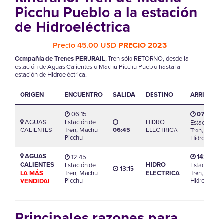
Picchu Pueblo a la estación
de Hidroeléctrica
Precio 45.00 USD
PRECIO 2023
Compañía de Trenes PERURAIL
, Tren sólo RETORNO, desde la
estación de Aguas Calientes o Machu Picchu Pueblo hasta la
estación de Hidroeléctrica.
ORIGEN
ENCUENTRO
SALIDA
DESTINO
ARRIBO
06:15
07:30
AGUAS
Estación de
HIDRO
Estación d
CALIENTES
Tren, Machu
06:45
ELECTRICA
Tren,
Picchu
Hidroeléct
AGUAS
14:00
12:45
CALIENTES
HIDRO
Estación de
Estación d
13:15
LA MÁS
Tren, Machu
ELECTRICA
Tren,
Picchu
Hidroeléct
VENDIDA!
Principales razones para