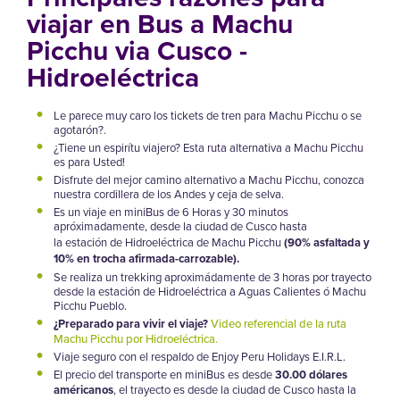
viajar en Bus a Machu
Picchu via Cusco -
Hidroeléctrica
Le parece muy caro los tickets de tren para Machu Picchu o se
agotarón?.
¿Tiene un espirítu viajero? Esta ruta alternativa a Machu Picchu
es para Usted!
Disfrute del mejor camino alternativo a Machu Picchu, conozca
nuestra cordillera de los Andes y ceja de selva.
Es un viaje en miniBus de 6 Horas y 30 minutos
apróximadamente, desde la ciudad de Cusco hasta
la
estación
de Hidroeléctrica de Machu Picchu
(90% asfaltada y
10% en trocha afirmada-carrozable).
Se realiza un trekking aproximádamente de 3 horas por trayecto
desde la estación de Hidroeléctrica a Aguas Calientes ó Machu
Picchu Pueblo.
¿Preparado para vivir el viaje?
Video referencial de la ruta
Machu Picchu por Hidroeléctrica.
Viaje seguro con el respaldo de Enjoy Peru Holidays E.I.R.L.
El precio del transporte en miniBus es desde
30.00 dólares
américanos
, el trayecto es desde la ciudad de Cusco hasta la