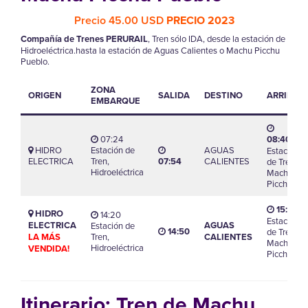
Precio 45.00 USD
PRECIO 2023
Compañía de Trenes PERURAIL
, Tren sólo IDA, desde la estación de
Hidroeléctrica.hasta la estación de Aguas Calientes o Machu Picchu
Pueblo.
ZONA
ORIGEN
SALIDA
DESTINO
ARRIBO
EMBARQUE
07:24
08:40
HIDRO
Estación de
AGUAS
Estación
ELECTRICA
Tren,
07:54
CALIENTES
de Tren,
Hidroeléctrica
Machu
Picchu
15:35
HIDRO
14:20
Estación
ELECTRICA
AGUAS
Estación de
14:50
de Tren,
LA MÁS
Tren,
CALIENTES
Machu
Hidroeléctrica
VENDIDA!
Picchu
Itinerario:
Tren de Machu