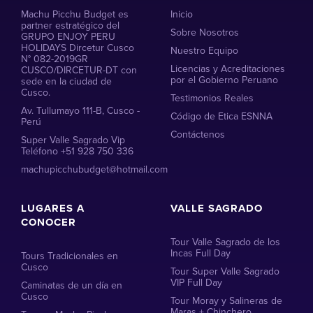
Machu Picchu Budget es
Inicio
partner estratégico del
Sobre Nosotros
GRUPO ENJOY PERU
HOLIDAYS Dircetur Cusco
Nuestro Equipo
N° 082-2019GR
Licencias y Acreditaciones
CUSCO/DIRCETUR-DT con
por el Gobierno Peruano
sede en la ciudad de
Cusco.
Testimonios Reales
Av. Tullumayo 111-B, Cusco -
Código de Etica ESNNA
Perú
Contáctenos
Super Valle Sagrado Vip
Teléfono +51 928 750 336
machupicchubudget@hotmail.com
LUGARES A
VALLE SAGRADO
CONOCER
Tour Valle Sagrado de los
Incas Full Day
Tours Tradicionales en
Cusco
Tour Super Valle Sagrado
VIP Full Day
Caminatas de un día en
Cusco
Tour Moray y Salineras de
Maras + Chinchero