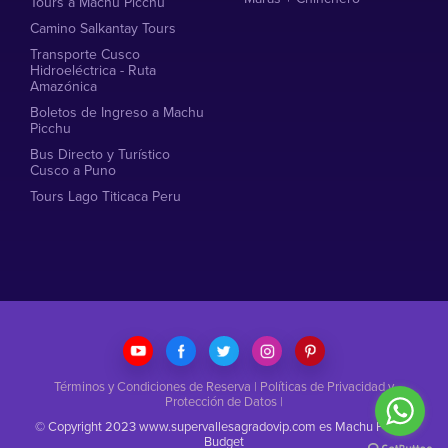
Tours a Machu Picchu
Camino Salkantay Tours
Transporte Cusco
Hidroeléctrica - Ruta
Amazónica
Boletos de Ingreso a Machu
Picchu
Bus Directo y Turístico
Cusco a Puno
Tours Lago Titicaca Peru
Términos y Condiciones de Reserva
|
Políticas de Privacidad y
Protección de Datos
|
© Copyright 2023 www.supervallesagradovip.com es Machu Picchu
Budget